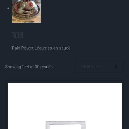
TAJINE
Pain Poulet Légumes en sauce
Showing 1–4 of 30 results