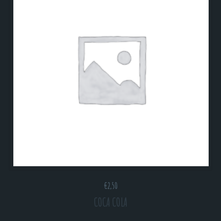
€
2,50
COCA COLA