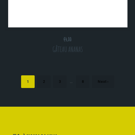
€
4,00
GÂTEAU ANANAS
…
1
2
3
8
Next ›