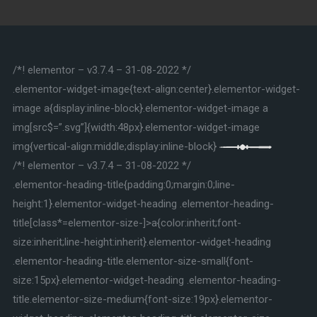
/*! elementor – v3.7.4 – 31-08-2022 */
.elementor-widget-image{text-align:center}.elementor-widget-
image a{display:inline-block}.elementor-widget-image a
img[src$=”.svg”]{width:48px}.elementor-widget-image
img{vertical-align:middle;display:inline-block}
/*! elementor – v3.7.4 – 31-08-2022 */
.elementor-heading-title{padding:0;margin:0;line-
height:1}.elementor-widget-heading .elementor-heading-
title[class*=elementor-size-]>a{color:inherit;font-
size:inherit;line-height:inherit}.elementor-widget-heading
.elementor-heading-title.elementor-size-small{font-
size:15px}.elementor-widget-heading .elementor-heading-
title.elementor-size-medium{font-size:19px}.elementor-