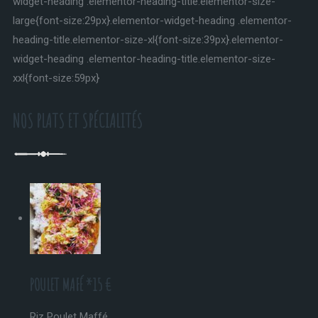
widget-heading .elementor-heading-title.elementor-size-
large{font-size:29px}.elementor-widget-heading .elementor-
heading-title.elementor-size-xl{font-size:39px}.elementor-
widget-heading .elementor-heading-title.elementor-size-
xxl{font-size:59px}
NOS PLATS ET SPÉCIALITÉS
POULET MAFÉ *15 €
Riz Poulet Maffé