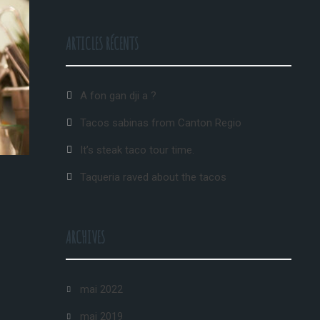
ARTICLES RÉCENTS
A fon gan dji a ?
Tacos sabinas from Canton Regio
It’s steak taco tour time.
Taqueria raved about the tacos
ARCHIVES
mai 2022
mai 2019