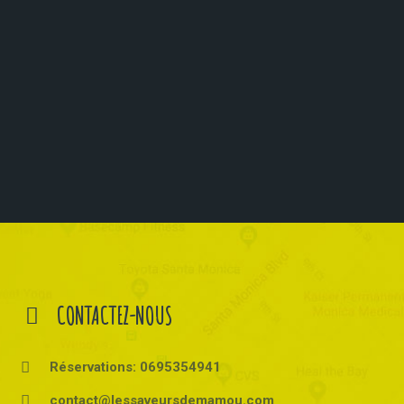
CONTACTEZ-NOUS
Réservations: 0695354941
contact@lessaveursdemamou.com