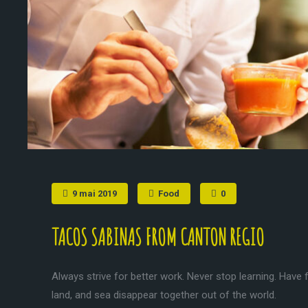
9 mai 2019
Food
0
TACOS SABINAS FROM CANTON REGIO
Always strive for better work. Never stop learning. Have f
land, and sea disappear together out of the world.