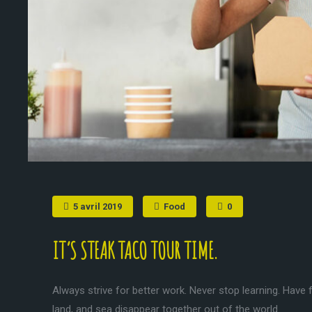
5 avril 2019
Food
0
IT’S STEAK TACO TOUR TIME.
Always strive for better work. Never stop learning. Have f
land, and sea disappear together out of the world.