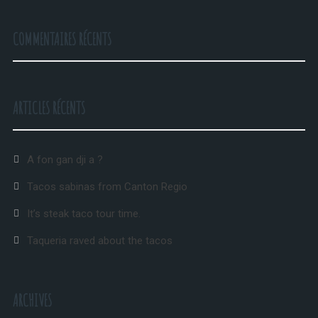
COMMENTAIRES RÉCENTS
ARTICLES RÉCENTS
A fon gan dji a ?
Tacos sabinas from Canton Regio
It’s steak taco tour time.
Taqueria raved about the tacos
ARCHIVES